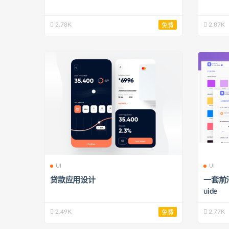
2.78K
2.87K
免費
UI
UI
贷款应用设计
一套前沿的
uide
2.49K
2.77K
免費