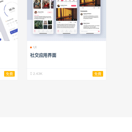
UI
社交应用界面
2.43K
免費
免費