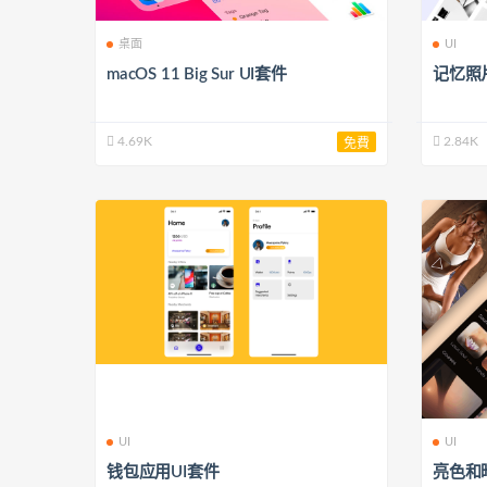
桌面
UI
macOS 11 Big Sur UI套件
记忆照
4.69K
2.84K
免費
UI
UI
钱包应用UI套件
亮色和