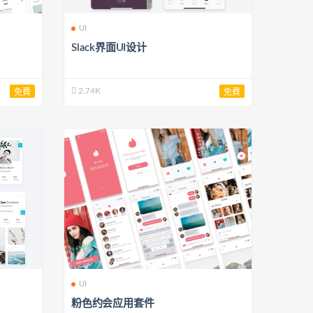
UI
Slack界面UI设计
2.74K
免費
免費
UI
粉色约会应用套件