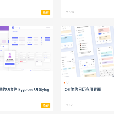
2.58K
免費
UI
Ui套件 Eggplore UI Styleg
iOS 简约日历应用界面
2.4K
免費